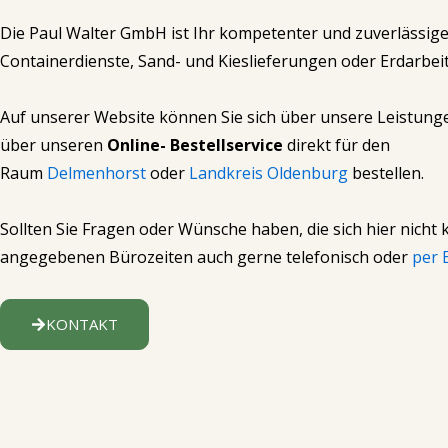
Strauchschnitt, Holz usw
Strauchschnitt, Holz usw
Strauchschnitt, Holz usw
Splitte s
Splitte s
Splitte s
mine
mine
mine
Die Paul Walter GmbH ist Ihr kompetenter und zuverlässig
Wir haben den pas
Wir haben den pas
Wir haben den pas
en
en
en
Dann sind Sie bei 
Dann sind Sie bei 
Dann sind Sie bei 
Abrollcontainer von 6 cb
Abrollcontainer von 6 cb
Abrollcontainer von 6 cb
Containerdienste, Sand- und Kieslieferungen oder Erdarbei
Auch sind Mass
Auch sind Mass
Auch sind Mass
für Sie.
für Sie.
für Sie.
Auf unserer Website können Sie sich über unsere Leistung
über unseren
Online- Bestellservice
direkt für den
Raum
Delmenhorst
oder
Landkreis Oldenburg
bestellen.
Sollten Sie Fragen oder Wünsche haben, die sich hier nicht k
angegebenen Bürozeiten auch gerne telefonisch oder
per 
KONTAKT